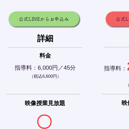
公式LINEからお申込み
公式L
詳細
料金
指導料：6,000
円／
45
分
指導料：
​（税込
6,600
円）
​
映
映像授業見放題
〇