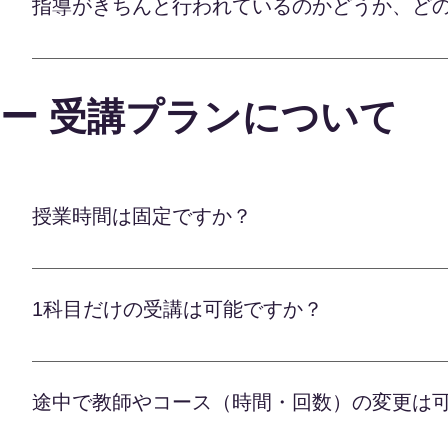
指導がきちんと行われているのかどうか、ど
最適なカリキュラムと教材を組み、徹底した指導を行
す。
を復習したり、 重点的に演習に取り組むことが可能
オンライン学習塾Lafでは、お子様一人ひとりに
ォローを欠かしません。 講師との双方向の授業に
おります。 まず、全ての授業内容を録画し、指導
果が出せるよう、全力でバックアップいたします。
ー 受講プランについて
の進度、説明の分かりやすさ、生徒の理解度などを
報告を基に学習アドバイザーが内容を管理、定期的
また、講師からの指導報告をもとに、カリキュラム
人ひとりに最適な指導が行われているかを常にチェ
かに対策を講じます。 さらに、定期的に三者面談
フォローアップで、確かな学力アップを全力でサポ
ます。 それらを活かしつつ、最適な学習プランを
力いたしますので、安心してお任せくださいませ。
理により、お子様一人ひとりに合った、適切でしっ
授業時間は固定ですか？
便性と、高い教育の質を両立した最高のサービスを
に伸ばすべく、 全力でサポートいたします。
オンライン学習塾のLaf先生は、ご家庭の事情に合
わず、朝7時から夜12時までの間でご希望の時間を
1科目だけの受講は可能ですか？
すので、お子様の学習リズムに合わせた最適な時間
導を行いますが、急な予定が入った際は前日までに
オンライン学習塾Laf先生では、科目数に縛られる
できます。 部活や習い事の予定、ご家庭のスケジ
で始められますので、ご安心ください。 お子様の
ンライン指導ならではの自由度の高さを最大限活か
途中で教師やコース（時間・回数）の変更は
を増やしていくこともできます。 各教科の専任講
ます。 リラックスした環境での効果的な学習で、
理解度に合わせて指導を重ね、確実な学力アップを
ばすため、全力でバックアップさせていただきます