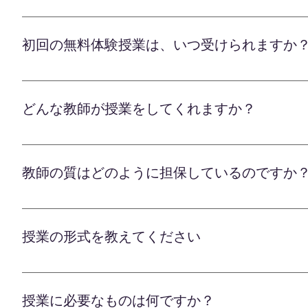
いませ。 体験レッスンを通して、 ・お子様に合っ
まずは公式LINEにて無料体験の申込をしていただ
す。 楽しみながら効果的に学べる環境づくりを 
「Zoom」というビデオ通話のアプリを利用して授
初回の無料体験授業は、いつ受けられますか
用いただけます。 無料体験受講後に、専任の学習
で、今後のカリキュラムや指導方法などをご確認い
無料体験授業は、下のボタンから公式LINEに友だ
ら、 正式にご契約の手続きを進めさせていただきま
希望の授業の内容と指導枠の状況次第になりますが
しますので、 安心してお任せください。 経験豊富
どんな教師が授業をしてくれますか？
ます。 お子様の可能性を最大限に伸ばすべく、 全
オンライン学習塾のLafには、東京大学や京都大
ている優秀な講師、さらには教員免許を持つベテラ
教師の質はどのように担保しているのですか
個別カウンセリングでお子様の学習状況や目標を伺
の克服から合格レベルの実力アップまで、 経験豊
オンライン学習塾のLafが誇る講師陣は、東京大
の熱意と適切な指導力に自信があります。 大学受
す。すべての講師は、書類選考、適性検査、模擬授
を整えております。 お子様の可能性を最大限に伸
授業の形式を教えてください
リート講師のみが合格しています。 合格後も、教
分かりやすい解説力 ・生徒一人ひとりへの細やかな
オンライン学習塾のLafは、一人一人のお子様に最
キルを身につけさせます。 さらに、全ての授業を
キュラムに従うのではなく、 事前のカウンセリン
います。 授業の進度、説明の分かりやすさ、生徒
授業に必要なものは何ですか？
ザーが最適な教材と指導計画を作成します。 苦手
を行います。 このように、採用から研修、授業環