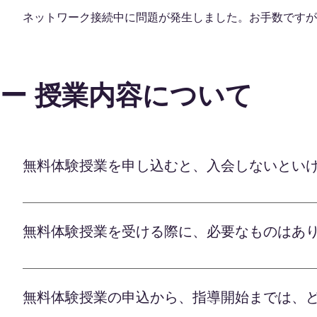
ネットワーク接続中に問題が発生しました。お手数ですが
ー 授業内容について
無料体験授業を申し込むと、入会しないとい
オンライン学習塾のLafの無料体験授業は、 「お
検討できる大切な機会としてご用意しています。 
無料体験授業を受ける際に、必要なものはあ
要はございませんので、 まずは気軽に無料体験授業
リットや 適切なカリキュラムなどを一緒に検討し、
オンライン学習塾のLafの無料体験授業は パソコ
を最大限に伸ばすべく、 全力でサポートさせてい
事前の準備については、Lafの公式LINEで担当の
無料体験授業の申込から、指導開始までは、
く質問事項など、先生ごとに異なります。 ご不明な