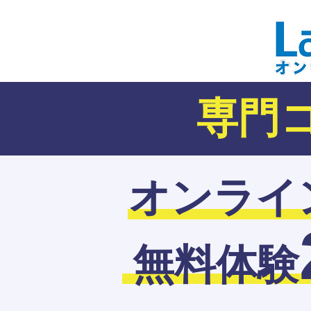
​専門
オンライ
無料体験