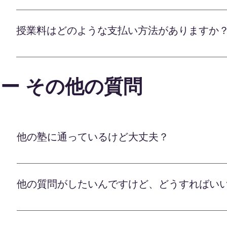
オンライン学習塾のLafは、お手頃な価格帯でご利
り異なりますが、 1コマ60～90分の授業が税込2,
授業料はどのような支払い方法がありますか
家庭の予算内でスタートできます。 個別最適化さ
ライン指導ならではのコストパフォーマンスの高さ
授業料のお支払いは、お振込み又はクレジットカー
より手頃な料金プランもご用意できます。 まずは
ていただき、 適切な授業内容と料金プランをご提
ー その他の質問
用で学習機会を得られるサービスです。 確かな教
しております。 お気軽にご相談ください。
他の塾に通っているけど大丈夫？
他の塾や予備校と併用しても全く問題ありません。 
です。 お子様の学習状況やご家庭の事情に合わせて
他の質問がしたいんですけど、どうすればい
通塾中の宿題やテストの傾向対策をオンラインでサ
できます。 また、進学目標に向けて予備校の授業
その他の質問は公式LINEにてご連絡ください！ 公
オンラインならではの利便性を最大限に活かしなが
杯指導させていただきますので、よろしくお願いし
ご提供いたします。 通塾や通学とうまく組み合わせ