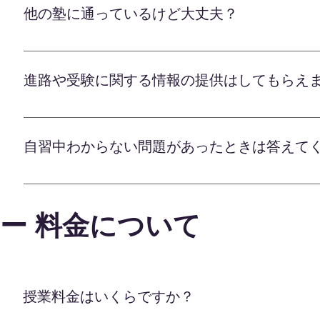
軽にご相談ください。
他の塾に通っているけど大丈夫？
他の塾や予備校と併用しても全く問題ありません。 
です。 お子様の学習状況やご家庭の事情に合わせて
進路や受験に関する情報の提供はしてもらえ
通塾中の宿題やテストの傾向対策をオンラインでサ
できます。 また、進学目標に向けて予備校の授業
オンライン学習塾のLafでは、進路選択や受験対
オンラインならではの利便性を最大限に活かしなが
ります。 まずは学習アドバイザーによる個別カウ
ご提供いたします。 通塾や通学とうまく組み合わせ
自習中わからない問題があったときは答えて
しくお話を伺います。 その上で適切な受験対策を
軽にご相談ください。
ドと豊富な教材を駆使し、 第一志望合格に向けて
オンライン学習塾のLafでは、授業時間外の自主学
適性や希望に沿った進路選択全般についてもきめ細
子様一人ひとりに合わせた最適な学習カリキュラム
望校に合格させてきた実績を持つ、 経験豊富なス
ー 料金について
における学習内容をしっかりと指導いたします。 さ
め、 ノウハウを惜しみなく提供いたします。 進路
習状況を把握、 理解が不十分な箇所や分からない
せいただき、 お子様の夢の実現をバックアップさ
Laf先生AIによる質疑応答サービスもあり、いつ
くことで、確実な理解定着を図れます。 授業はも
りながらも、まるで家庭教師が常に傍にいるような
授業料金はいくらですか？
プいたします。 質の高い指導で可能性を最大限に