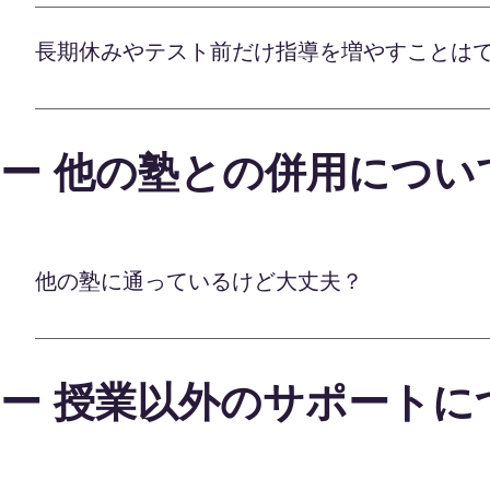
オンライン学習塾Lafでは、お子様一人ひとりに
も、スムーズに新たな講師を手配することが可能で
けております。 しかし、実際に授業を重ねていく
ンをご提供することができます。 自宅で手軽に受
長期休みやテスト前だけ指導を増やすことは
ご相談ください。経験豊富な学習アドバイザーが、
つつ、細かいニーズにもきめ細かく対応いたします
きます。 また、授業の時間数や回数についても、
性を十分に伸ばすため、全力でバックアップいたし
オンライン学習塾Lafでは、長期休暇やテスト直
理なく取り組めるよう、お子様とご家庭のニーズに
けております。 通常の指導に加え、夏休みや春休
りの事情に合わせてカスタマイズされたオーダーメ
ー 他の塾との併用につい
可能です。苦手分野の徹底復習や、次の学年に向け
を最大限に伸ばすために、全力でサポートを続けて
前も、通常授業に加えて重点的な対策授業を追加で
の徹底を図り、確実に得点アップを狙えます。 こ
ご了承くださいませ。学習アドバイザーが状況をヒ
大切な時期は、しっかりと準備を整えてお子様をサ
他の塾に通っているけど大丈夫？
万全のバックアップ体制でお子様の可能性を最大限
他の塾や予備校と併用しても全く問題ありません。 
です。 お子様の学習状況やご家庭の事情に合わせて
ー 授業以外のサポートに
通塾中の宿題やテストの傾向対策をオンラインでサ
できます。 また、進学目標に向けて予備校の授業
オンラインならではの利便性を最大限に活かしなが
ご提供いたします。 通塾や通学とうまく組み合わせ