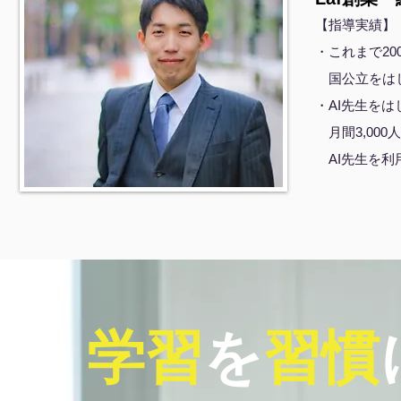
【指導実績】
・これまで2
国公立をは
・AI先生を
月間3,00
AI先生を利
学習
を
習慣