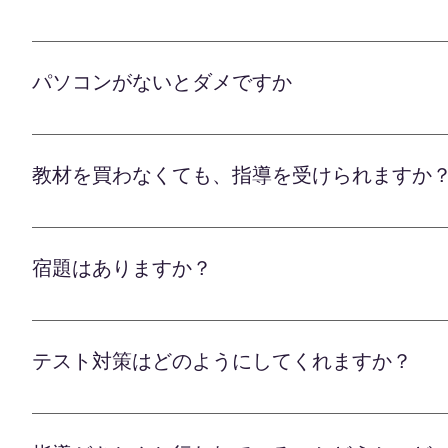
です。 双方向のライブ授業なので、 その場で学習
導を維持しております。 経験豊富な教育のプロフ
オンライン学習塾Lafでは、授業を受けるために特
導を重ねることで、 確実な学力アップを実現します
して当社にお任せいただけます。
ン、タブレットのいずれかと、 インターネット環
ポートいたします。
パソコンがないとダメですか
「Zoom」を使って授業を行いますが、 アプリの
セットアップは講師がサポートいたしますので、 
パソコンがなくてもまったく問題ありません。 ス
く、自宅でリラックスした環境で学習できるのがオ
コンは確かに大きな画面で見やすいメリットがあり
レッスンを受講できます。 遠方に住む方や習い事
教材を買わなくても、指導を受けられますか
るスマートフォンやタブレットをそのままご活用い
リラックスした環境での効果的な学習が可能です。
オンライン学習塾のLafでは、毎回授業ごとに教材
のがオンライン指導の大きな魅力です。 お子様に
たくございません。 経験豊富な学習アドバイザー
す。 遠方にお住まいの方や習い事の多い方も、安
宿題はありますか？
目標に合わせて、市販の問題集や参考書をご提案い
案内いたします。 教室に通うストレスもなく、準
オンライン学習塾のLafでは、お子様一人ひとりに
のがオンライン指導の大きな魅力です。 是非気軽
だった箇所を徹底的に補強したり、 次回の学習内
テスト対策はどのようにしてくれますか？
っかりと学習定着を図ります。 宿題の量や難易度
配慮して決定いたします。 部活や習い事で忙しい
オンライン学習塾のLafでは、お子様一人ひとりの
量を心がけます。 弊社講師は、児童生徒一人ひと
ずは個別カウンセリングで、 学校の定期テストや入
ンいたします。 宿題を通して着実な学力アップを