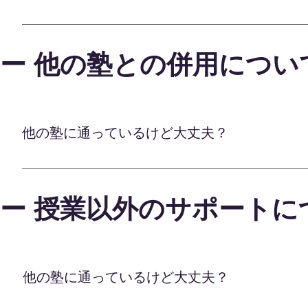
きます。 また、授業の時間数や回数についても、
性を十分に伸ばすため、全力でバックアップいたし
オンライン学習塾Lafでは、長期休暇やテスト直
理なく取り組めるよう、お子様とご家庭のニーズに
けております。 通常の指導に加え、夏休みや春休
りの事情に合わせてカスタマイズされたオーダーメ
ー 他の塾との併用につい
可能です。苦手分野の徹底復習や、次の学年に向け
を最大限に伸ばすために、全力でサポートを続けて
前も、通常授業に加えて重点的な対策授業を追加で
の徹底を図り、確実に得点アップを狙えます。 こ
ご了承くださいませ。学習アドバイザーが状況をヒ
大切な時期は、しっかりと準備を整えてお子様をサ
他の塾に通っているけど大丈夫？
万全のバックアップ体制でお子様の可能性を最大限
他の塾や予備校と併用しても全く問題ありません。 
です。 お子様の学習状況やご家庭の事情に合わせて
ー 授業以外のサポートに
通塾中の宿題やテストの傾向対策をオンラインでサ
できます。 また、進学目標に向けて予備校の授業
オンラインならではの利便性を最大限に活かしなが
ご提供いたします。 通塾や通学とうまく組み合わせ
軽にご相談ください。
他の塾に通っているけど大丈夫？