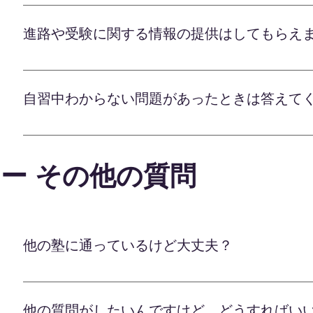
他の塾や予備校と併用しても全く問題ありません。 
です。 お子様の学習状況やご家庭の事情に合わせて
進路や受験に関する情報の提供はしてもらえ
通塾中の宿題やテストの傾向対策をオンラインでサ
できます。 また、進学目標に向けて予備校の授業
オンライン学習塾のLafでは、進路選択や受験対
オンラインならではの利便性を最大限に活かしなが
ります。 まずは学習アドバイザーによる個別カウ
ご提供いたします。 通塾や通学とうまく組み合わせ
自習中わからない問題があったときは答えて
しくお話を伺います。 その上で適切な受験対策を
軽にご相談ください。
ドと豊富な教材を駆使し、 第一志望合格に向けて
オンライン学習塾のLafでは、授業時間外の自主学
適性や希望に沿った進路選択全般についてもきめ細
子様一人ひとりに合わせた最適な学習カリキュラム
望校に合格させてきた実績を持つ、 経験豊富なス
ー その他の質問
における学習内容をしっかりと指導いたします。 さ
め、 ノウハウを惜しみなく提供いたします。 進路
習状況を把握、 理解が不十分な箇所や分からない
せいただき、 お子様の夢の実現をバックアップさ
Laf先生AIによる質疑応答サービスもあり、いつ
くことで、確実な理解定着を図れます。 授業はも
りながらも、まるで家庭教師が常に傍にいるような
他の塾に通っているけど大丈夫？
プいたします。 質の高い指導で可能性を最大限に
他の塾や予備校と併用しても全く問題ありません。 
です。 お子様の学習状況やご家庭の事情に合わせて
他の質問がしたいんですけど、どうすればい