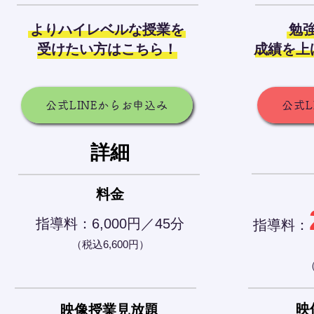
よりハイレベルな授業を
勉
受けたい方はこちら！
成績を上
公式LINEからお申込み
公式L
詳細
料金
指導料：6,000
円／
45
分
指導料：
​（税込
6,600
円）
​
映
映像授業見放題