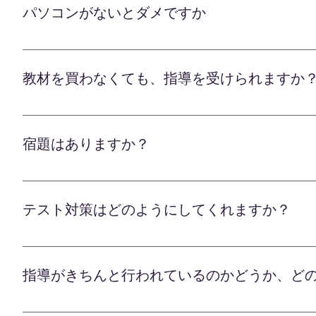
ン、タブレットのいずれかと、 インターネット環
ポートいたします。
パソコンがないとダメですか
「Zoom」を使って授業を行いますが、 アプリの
セットアップは講師がサポートいたしますので、 
パソコンがなくてもまったく問題ありません。 ス
く、自宅でリラックスした環境で学習できるのがオ
コンは確かに大きな画面で見やすいメリットがあり
レッスンを受講できます。 遠方に住む方や習い事
教材を買わなくても、指導を受けられますか
るスマートフォンやタブレットをそのままご活用い
リラックスした環境での効果的な学習が可能です。
オンライン学習塾のLafでは、毎回授業ごとに教材
のがオンライン指導の大きな魅力です。 お子様に
たくございません。 経験豊富な学習アドバイザー
す。 遠方にお住まいの方や習い事の多い方も、安
宿題はありますか？
目標に合わせて、市販の問題集や参考書をご提案い
案内いたします。 教室に通うストレスもなく、準
オンライン学習塾のLafでは、お子様一人ひとりに
のがオンライン指導の大きな魅力です。 是非気軽
だった箇所を徹底的に補強したり、 次回の学習内
テスト対策はどのようにしてくれますか？
っかりと学習定着を図ります。 宿題の量や難易度
配慮して決定いたします。 部活や習い事で忙しい
オンライン学習塾のLafでは、お子様一人ひとりの
量を心がけます。 弊社講師は、児童生徒一人ひと
ずは個別カウンセリングで、 学校の定期テストや入
ンいたします。 宿題を通して着実な学力アップを
指導がきちんと行われているのかどうか、ど
最適なカリキュラムと教材を組み、徹底した指導を行
す。
を復習したり、 重点的に演習に取り組むことが可能
オンライン学習塾Lafでは、お子様一人ひとりに
ォローを欠かしません。 講師との双方向の授業に