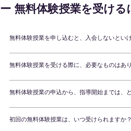
ー 無料体験授業を受ける
無料体験授業を申し込むと、入会しないとい
オンライン学習塾のLafの無料体験授業は、 「お
検討できる大切な機会としてご用意しています。 
無料体験授業を受ける際に、必要なものはあ
要はございませんので、 まずは気軽に無料体験授業
リットや 適切なカリキュラムなどを一緒に検討し、
オンライン学習塾のLafの無料体験授業は パソコ
を最大限に伸ばすべく、 全力でサポートさせてい
事前の準備については、Lafの公式LINEで担当の
無料体験授業の申込から、指導開始までは、
く質問事項など、先生ごとに異なります。 ご不明な
いませ。 体験レッスンを通して、 ・お子様に合っ
まずは公式LINEにて無料体験の申込をしていただ
す。 楽しみながら効果的に学べる環境づくりを 
「Zoom」というビデオ通話のアプリを利用して授
初回の無料体験授業は、いつ受けられますか
用いただけます。 無料体験受講後に、専任の学習
で、今後のカリキュラムや指導方法などをご確認い