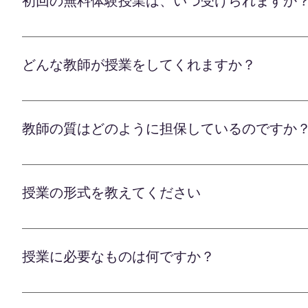
初回の無料体験授業は、いつ受けられますか
用いただけます。 無料体験受講後に、専任の学習
で、今後のカリキュラムや指導方法などをご確認い
無料体験授業は、下のボタンから公式LINEに友だ
ら、 正式にご契約の手続きを進めさせていただきま
希望の授業の内容と指導枠の状況次第になりますが
しますので、 安心してお任せください。 経験豊富
どんな教師が授業をしてくれますか？
ます。 お子様の可能性を最大限に伸ばすべく、 全
オンライン学習塾のLafには、東京大学や京都大
ている優秀な講師、さらには教員免許を持つベテラ
教師の質はどのように担保しているのですか
個別カウンセリングでお子様の学習状況や目標を伺
の克服から合格レベルの実力アップまで、 経験豊
オンライン学習塾のLafが誇る講師陣は、東京大
の熱意と適切な指導力に自信があります。 大学受
す。すべての講師は、書類選考、適性検査、模擬授
を整えております。 お子様の可能性を最大限に伸
授業の形式を教えてください
リート講師のみが合格しています。 合格後も、教
分かりやすい解説力 ・生徒一人ひとりへの細やかな
オンライン学習塾のLafは、一人一人のお子様に最
キルを身につけさせます。 さらに、全ての授業を
キュラムに従うのではなく、 事前のカウンセリン
います。 授業の進度、説明の分かりやすさ、生徒
授業に必要なものは何ですか？
ザーが最適な教材と指導計画を作成します。 苦手
を行います。 このように、採用から研修、授業環
です。 双方向のライブ授業なので、 その場で学習
導を維持しております。 経験豊富な教育のプロフ
オンライン学習塾Lafでは、授業を受けるために特
導を重ねることで、 確実な学力アップを実現します
して当社にお任せいただけます。