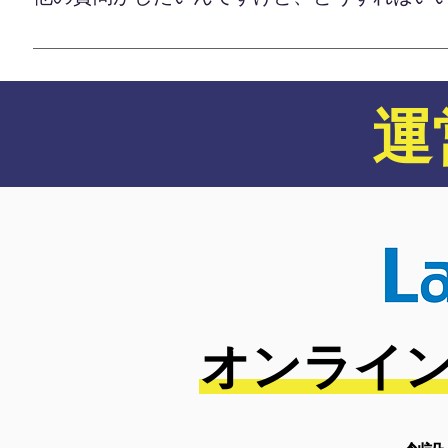
通塾中の宿題やテストの傾向対策をオンラインでサ
できます。 また、進学目標に向けて予備校の授業
その他の質問は公式LINEにてご連絡ください！ 公
オンラインならではの利便性を最大限に活かしなが
杯指導させていただきますので、よろしくお願いし
ご提供いたします。 通塾や通学とうまく組み合わせ
軽にご相談ください。
運
オンライン