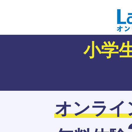
​小学
オンライ