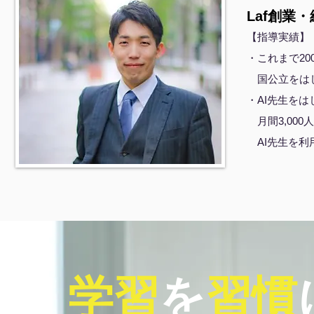
Laf創業・
【指導実績】
・これまで2
国公立をは
・AI先生を
月間3,00
AI先生を利
学習
を
習慣