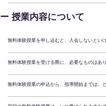
無料体験授業は、下のボタンから公式LINEに友だ
ら、 正式にご契約の手続きを進めさせていただきま
希望の授業の内容と指導枠の状況次第になりますが
しますので、 安心してお任せください。 経験豊富
ー 授業内容について
ます。 お子様の可能性を最大限に伸ばすべく、 全
無料体験授業を申し込むと、入会しないとい
オンライン学習塾のLafの無料体験授業は、 「お
検討できる大切な機会としてご用意しています。 
無料体験授業を受ける際に、必要なものはあ
要はございませんので、 まずは気軽に無料体験授業
リットや 適切なカリキュラムなどを一緒に検討し、
オンライン学習塾のLafの無料体験授業は パソコ
を最大限に伸ばすべく、 全力でサポートさせてい
事前の準備については、Lafの公式LINEで担当の
無料体験授業の申込から、指導開始までは、
く質問事項など、先生ごとに異なります。 ご不明な
いませ。 体験レッスンを通して、 ・お子様に合っ
まずは公式LINEにて無料体験の申込をしていただ
す。 楽しみながら効果的に学べる環境づくりを 
「Zoom」というビデオ通話のアプリを利用して授