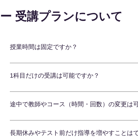
おります。 まず、全ての授業内容を録画し、指導
果が出せるよう、全力でバックアップいたします。
ー 受講プランについて
の進度、説明の分かりやすさ、生徒の理解度などを
報告を基に学習アドバイザーが内容を管理、定期的
また、講師からの指導報告をもとに、カリキュラム
人ひとりに最適な指導が行われているかを常にチェ
かに対策を講じます。 さらに、定期的に三者面談
フォローアップで、確かな学力アップを全力でサポ
ます。 それらを活かしつつ、最適な学習プランを
力いたしますので、安心してお任せくださいませ。
理により、お子様一人ひとりに合った、適切でしっ
授業時間は固定ですか？
便性と、高い教育の質を両立した最高のサービスを
に伸ばすべく、 全力でサポートいたします。
オンライン学習塾のLaf先生は、ご家庭の事情に合
わず、朝7時から夜12時までの間でご希望の時間を
1科目だけの受講は可能ですか？
すので、お子様の学習リズムに合わせた最適な時間
導を行いますが、急な予定が入った際は前日までに
オンライン学習塾Laf先生では、科目数に縛られる
できます。 部活や習い事の予定、ご家庭のスケジ
で始められますので、ご安心ください。 お子様の
ンライン指導ならではの自由度の高さを最大限活か
途中で教師やコース（時間・回数）の変更は
を増やしていくこともできます。 各教科の専任講
ます。 リラックスした環境での効果的な学習で、
理解度に合わせて指導を重ね、確実な学力アップを
ばすため、全力でバックアップさせていただきます
オンライン学習塾Lafでは、お子様一人ひとりに
も、スムーズに新たな講師を手配することが可能で
けております。 しかし、実際に授業を重ねていく
ンをご提供することができます。 自宅で手軽に受
長期休みやテスト前だけ指導を増やすことは
ご相談ください。経験豊富な学習アドバイザーが、
つつ、細かいニーズにもきめ細かく対応いたします